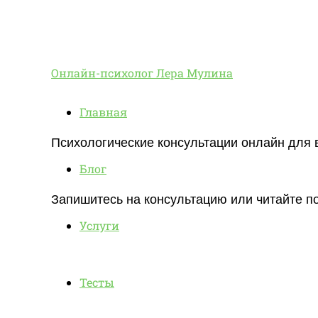
Онлайн-
Онлайн-психолог Лера Мулина
Главная
психолог
Психологические консультации онлайн для 
Блог
Лера
Запишитесь на консультацию или читайте по
Услуги
Мулина
Тесты