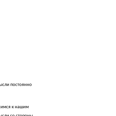
мысли постоянно
симся к нашим
мысли со стороны