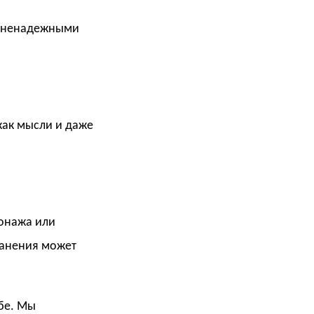
ть ненадежными
как мысли и даже
сонажа или
ранения может
ебе. Мы