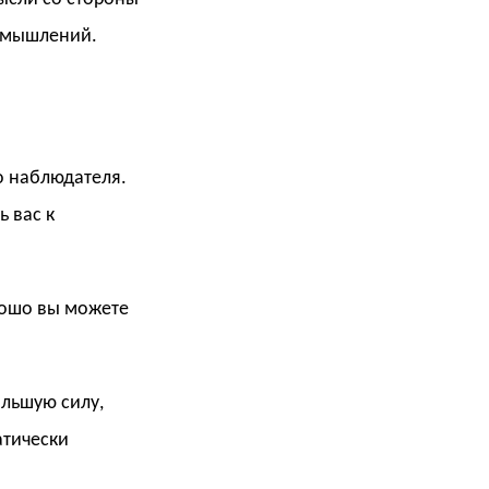
азмышлений.
о наблюдателя.
ь вас к
орошо вы можете
ольшую силу,
атически