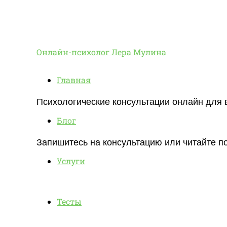
Онлайн-
Онлайн-психолог Лера Мулина
Главная
психолог
Психологические консультации онлайн для 
Блог
Лера
Запишитесь на консультацию или читайте по
Услуги
Мулина
Тесты