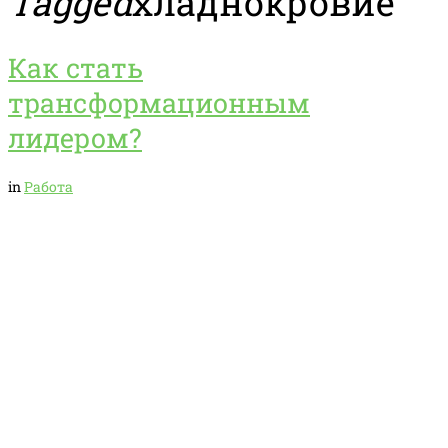
Tagged
хладнокровие
Как стать
трансформационным
лидером?
in
Работа