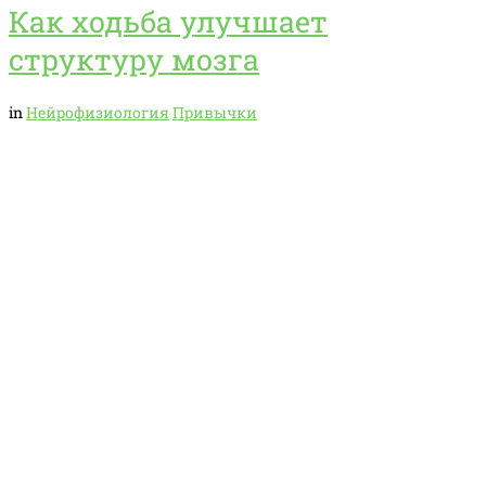
Как ходьба улучшает
структуру мозга
in
Нейрофизиология
Привычки