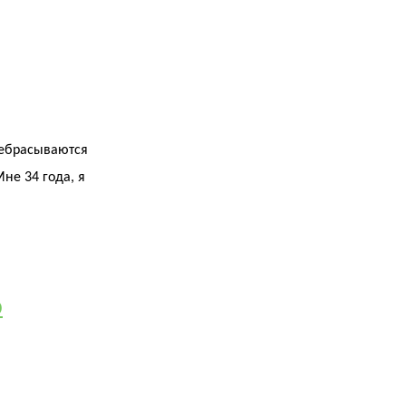
еребрасываются
Мне 34 года, я
о