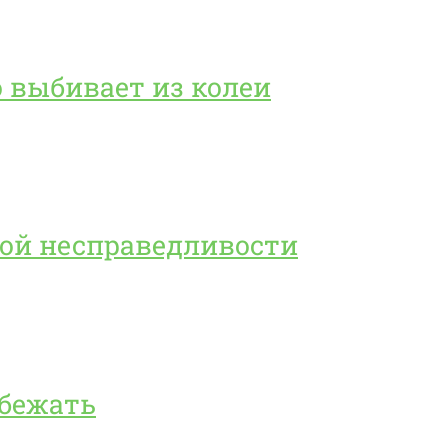
то выбивает из колеи
юбой несправедливости
убежать