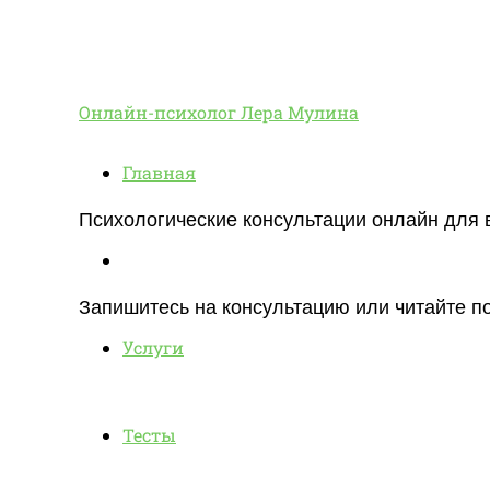
Онлайн-
Онлайн-психолог Лера Мулина
Главная
психолог
Психологические консультации онлайн для 
Блог
Лера
Запишитесь на консультацию или читайте по
Услуги
Мулина
Тесты