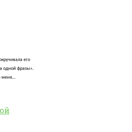
рокручивала его
за одной фразы».
то меня…
бой