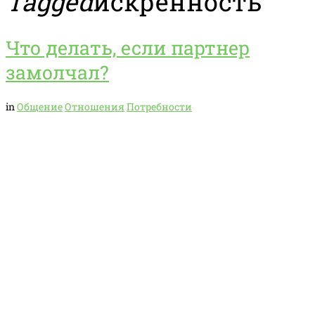
Tagged
искренность
Что делать, если партнер
замолчал?
in
Общение
Отношения
Потребности