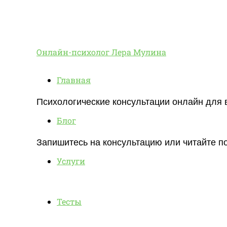
Онлайн-
Онлайн-психолог Лера Мулина
Главная
психолог
Психологические консультации онлайн для 
Блог
Лера
Запишитесь на консультацию или читайте по
Услуги
Мулина
Тесты