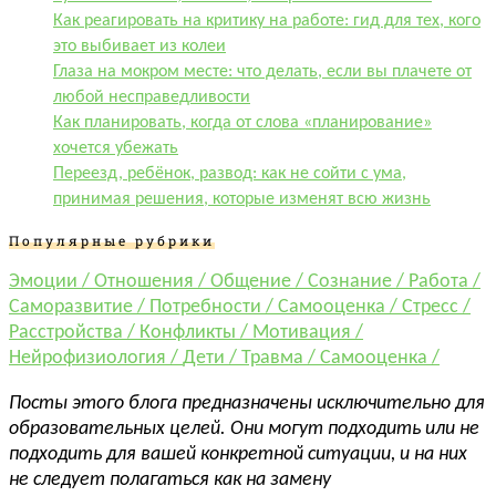
Как реагировать на критику на работе: гид для тех, кого
это выбивает из колеи
Глаза на мокром месте: что делать, если вы плачете от
любой несправедливости
Как планировать, когда от слова «планирование»
хочется убежать
Переезд, ребёнок, развод: как не сойти с ума,
принимая решения, которые изменят всю жизнь
Популярные рубрики
Эмоции /
Отношения /
Общение /
Сознание /
Работа /
Саморазвитие /
Потребности /
Самооценка /
Стресс /
Расстройства /
Конфликты /
Мотивация /
Нейрофизиология /
Дети /
Травма /
Самооценка /
Посты этого блога предназначены исключительно для
образовательных целей. Они могут подходить или не
подходить для вашей конкретной ситуации, и на них
не следует полагаться как на замену