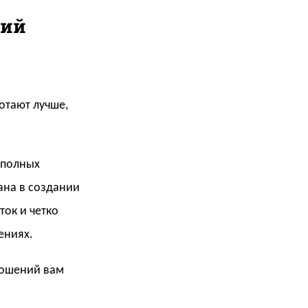
рий
ботают лучше,
 полных
ана в создании
ток и четко
ениях.
ношений вам