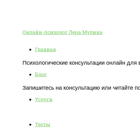
Онлайн-
Онлайн-психолог Лера Мулина
Главная
психолог
Психологические консультации онлайн для 
Блог
Лера
Запишитесь на консультацию или читайте по
Услуги
Мулина
Тесты