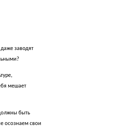
 даже заводят
альными?
туре,
себя мешает
 должны быть
не осознаем свои