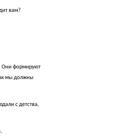
дит вам?
т. Они формируют
как мы должны
дали с детства,
.