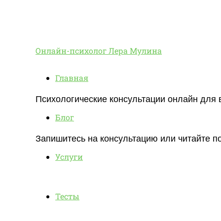
Онлайн-
Онлайн-психолог Лера Мулина
Главная
психолог
Психологические консультации онлайн для 
Блог
Лера
Запишитесь на консультацию или читайте по
Услуги
Мулина
Тесты