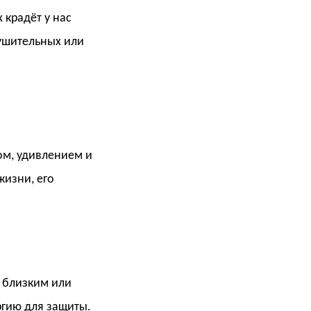
 крадёт у нас
рушительных или
ом, удивлением и
жизни, его
, близким или
ргию для защиты.