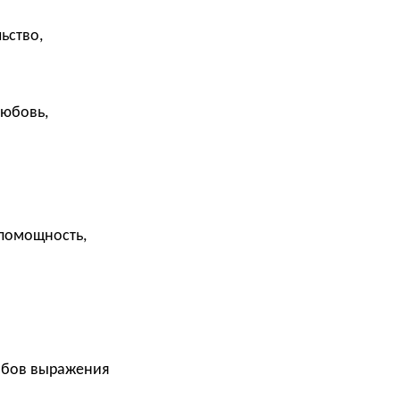
ьство,
любовь,
спомощность,
собов выражения