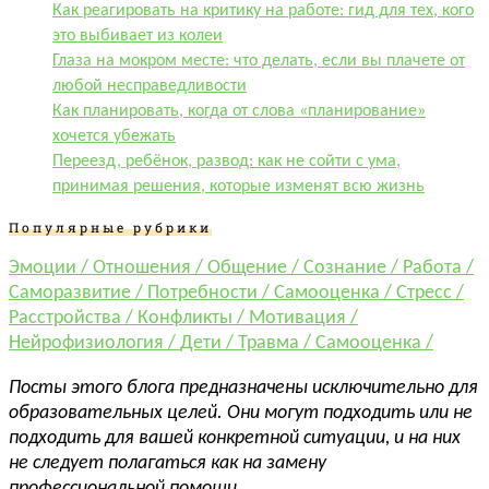
Как реагировать на критику на работе: гид для тех, кого
это выбивает из колеи
Глаза на мокром месте: что делать, если вы плачете от
любой несправедливости
Как планировать, когда от слова «планирование»
хочется убежать
Переезд, ребёнок, развод: как не сойти с ума,
принимая решения, которые изменят всю жизнь
Популярные рубрики
Эмоции /
Отношения /
Общение /
Сознание /
Работа /
Саморазвитие /
Потребности /
Самооценка /
Стресс /
Расстройства /
Конфликты /
Мотивация /
Нейрофизиология /
Дети /
Травма /
Самооценка /
Посты этого блога предназначены исключительно для
образовательных целей. Они могут подходить или не
подходить для вашей конкретной ситуации, и на них
не следует полагаться как на замену
профессиональной помощи.