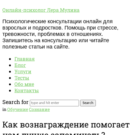
Онлайн-
Онлайн-психолог Лера Мулина
психолог
Психологические консультации онлайн для
Лера
взрослых и подростков. Помощь при стрессе,
Мулина
тревожности, проблемах в отношениях.
Запишитесь на консультацию или читайте
полезные статьи на сайте.
Главная
Блог
Услуги
Тесты
Обо мне
Контакты
Search for
in
Обучение
Сознание
Как вознаграждение помогает
нам лучше запоминать?