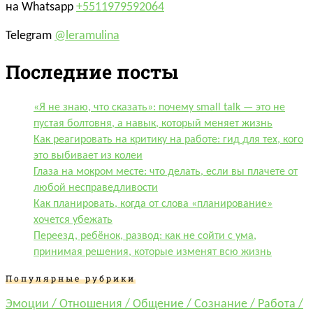
на Whatsapp
+5511979592064
Telegram
@leramulina
Последние посты
«Я не знаю, что сказать»: почему small talk — это не
пустая болтовня, а навык, который меняет жизнь
Как реагировать на критику на работе: гид для тех, кого
это выбивает из колеи
Глаза на мокром месте: что делать, если вы плачете от
любой несправедливости
Как планировать, когда от слова «планирование»
хочется убежать
Переезд, ребёнок, развод: как не сойти с ума,
принимая решения, которые изменят всю жизнь
Популярные рубрики
Эмоции /
Отношения /
Общение /
Сознание /
Работа /