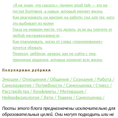
«Я не знаю, что сказать»: почему small talk — это не
пустая болтовня, а навык, который меняет жизнь
Как реагировать на критику на работе: гид для тех, кого
это выбивает из колеи
Глаза на мокром месте: что делать, если вы плачете от
любой несправедливости
Как планировать, когда от слова «планирование»
хочется убежать
Переезд, ребёнок, развод: как не сойти с ума,
принимая решения, которые изменят всю жизнь
Популярные рубрики
Эмоции /
Отношения /
Общение /
Сознание /
Работа /
Саморазвитие /
Потребности /
Самооценка /
Стресс /
Расстройства /
Конфликты /
Мотивация /
Нейрофизиология /
Дети /
Травма /
Самооценка /
Посты этого блога предназначены исключительно для
образовательных целей. Они могут подходить или не