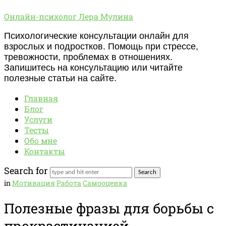
Онлайн-
Онлайн-психолог Лера Мулина
психолог
Психологические консультации онлайн для
Лера
взрослых и подростков. Помощь при стрессе,
Мулина
тревожности, проблемах в отношениях.
Запишитесь на консультацию или читайте
полезные статьи на сайте.
Главная
Блог
Услуги
Тесты
Обо мне
Контакты
Search for
in
Мотивация
Работа
Самооценка
Полезные фразы для борьбы с
прокрастинацией