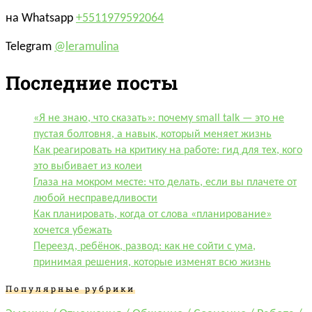
на Whatsapp
+5511979592064
Telegram
@leramulina
Последние посты
«Я не знаю, что сказать»: почему small talk — это не
пустая болтовня, а навык, который меняет жизнь
Как реагировать на критику на работе: гид для тех, кого
это выбивает из колеи
Глаза на мокром месте: что делать, если вы плачете от
любой несправедливости
Как планировать, когда от слова «планирование»
хочется убежать
Переезд, ребёнок, развод: как не сойти с ума,
принимая решения, которые изменят всю жизнь
Популярные рубрики