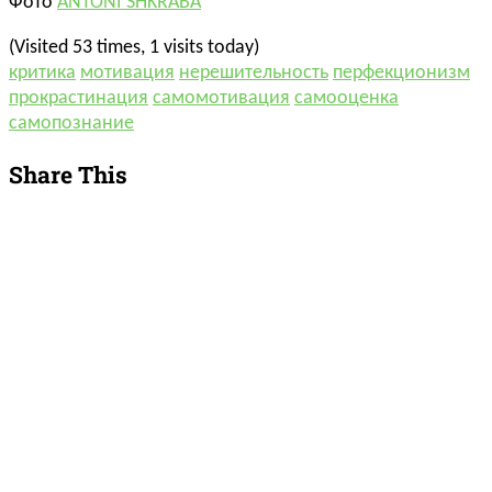
Фото
ANTONI SHKRABA
(Visited 53 times, 1 visits today)
критика
мотивация
нерешительность
перфекционизм
прокрастинация
самомотивация
самооценка
самопознание
Share This