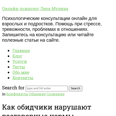
Онлайн-
Онлайн-психолог Лера Мулина
психолог
Психологические консультации онлайн для
Лера
взрослых и подростков. Помощь при стрессе,
Мулина
тревожности, проблемах в отношениях.
Запишитесь на консультацию или читайте
полезные статьи на сайте.
Главная
Блог
Услуги
Тесты
Обо мне
Контакты
Search for
in
Конфликты
Общение
Сознание
Как обидчики нарушают
разговорные нормы