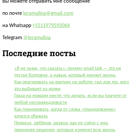
Вы можете отправить мне сообщение
по почте
leramulina@gmail.com
на Whatsapp
+5511979592064
Telegram
@leramulina
Последние посты
«Я не знаю, что сказать»: почему small talk — это не
пустая болтовня, а навык, который меняет жизнь
Как реагировать на критику на работе: гид для тех, кого
это выбивает из колеи
Глаза на мокром месте: что делать, если вы плачете от
любой несправедливости
Как планировать, когда от слова «планирование»
хочется убежать
Переезд, ребёнок, развод: как не сойти с ума,
принимая решения, которые изменят всю жизнь