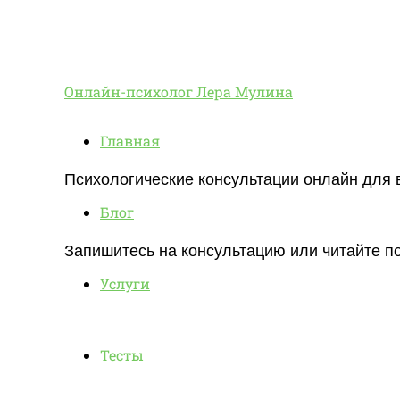
Онлайн-
Онлайн-психолог Лера Мулина
Главная
психолог
Психологические консультации онлайн для 
Блог
Лера
Запишитесь на консультацию или читайте по
Услуги
Мулина
Тесты